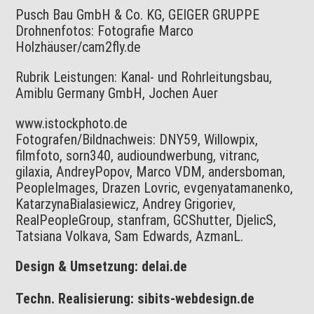
Pusch Bau GmbH & Co. KG, GEIGER GRUPPE
Drohnenfotos: Fotografie Marco
Holzhäuser/cam2fly.de
Rubrik Leistungen: Kanal- und Rohrleitungsbau,
Amiblu Germany GmbH, Jochen Auer
www.istockphoto.de
Fotografen/Bildnachweis: DNY59, Willowpix,
filmfoto, sorn340, audioundwerbung, vitranc,
gilaxia, AndreyPopov, Marco VDM, andersboman,
PeopleImages, Drazen Lovric, evgenyatamanenko,
KatarzynaBialasiewicz, Andrey Grigoriev,
RealPeopleGroup, stanfram, GCShutter, DjelicS,
Tatsiana Volkava, Sam Edwards,
AzmanL
.
Design & Umsetzung:
delai.de
Techn. Realisierung:
sibits-webdesign.de