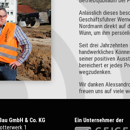
Betriebsjubiläum bei 
Anlässlich dieses bes
Geschäftsführer Werne
Nordmann direkt auf d
Wünn, um ihm persönli
Seit drei Jahrzehnten 
handwerkliches Können,
seiner positiven Ausst
bereichert er jedes P
wegzudenken.
Wir danken Alexsandro
freuen uns auf viele 
Bau GmbH & Co. KG
Ein Unternehmer der
otterwerk 1